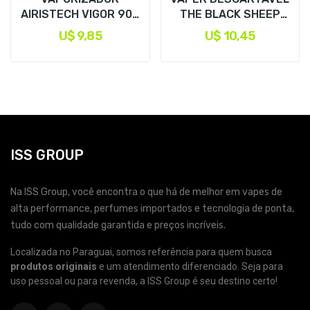
AIRISTECH VIGOR 900
THE BLACK SHEEP
- AMBER ORANGE
FRESH MINT +...
U$ 9,85
U$ 10,45
ISS GROUP
Na ISS Group, você encontra o que há de melhor em vapes de
alta performance, perfumes importados e tecnologia de ponta,
tudo com qualidade garantida e preços incríveis.
Localizada no Paraguai, somos referência para quem busca
produtos originais
e um atendimento diferenciado. Seja para
uso pessoal ou para revenda, a ISS Group é seu destino certo!