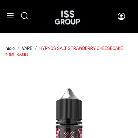
Início
VAPE
HYPNOS SALT STRAWBERRY CHEESECAKE
30ML 35MG