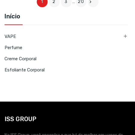

1
2
3
…
20
Início

VAPE
Perfume
Creme Corporal
Esfoliante Corporal
ISS GROUP