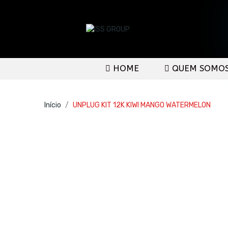
HOME
QUEM SOMO
Início
UNPLUG KIT 12K KIWI MANGO WATERMELON