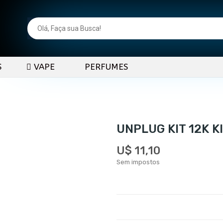
S
VAPE
PERFUMES
UNPLUG KIT 12K 
U$ 11,10
Sem impostos